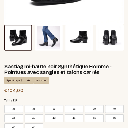
Santiag mi-haute noir Synthétique Homme -
Pointues avec sangles et talons carrés
Synthétique
noir
mi-haute
€104,00
Taille EU
35
36
37
38
39
40
41
42
43
44
45
46
47
48