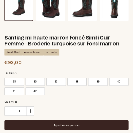
Santiag mi-haute marron foncé Simili Cuir
Femme - Broderie turquoise sur fond marron
Simili Cuir
marron foncé
mi-haute
€93,00
Taille EU
35
36
37
38
39
40
41
42
Quantité
Ajouter au panier