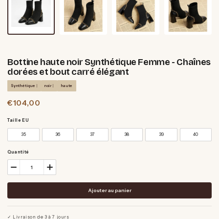
Bottine haute noir Synthétique Femme - Chaînes
dorées et bout carré élégant
Synthétique
noir
haute
€104,00
Taille EU
35
36
37
38
39
40
Quantité
Ajouter au panier
✓ Livraison de 3 à 7 jours